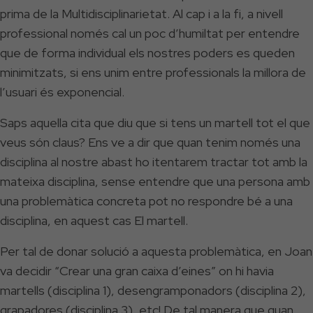
prima de la Multidisciplinarietat. Al cap i a la fi, a nivell
professional només cal un poc d’humiltat per entendre
que de forma individual els nostres poders es queden
minimitzats, si ens unim entre professionals la millora de
l’usuari és exponencial.
Saps aquella cita que diu que si tens un martell tot el que
veus són claus? Ens ve a dir que quan tenim només una
disciplina al nostre abast ho itentarem tractar tot amb la
mateixa disciplina, sense entendre que una persona amb
una problemàtica concreta pot no respondre bé a una
disciplina, en aquest cas El martell.
Per tal de donar solució a aquesta problemàtica, en Joan
va decidir “Crear una gran caixa d’eines” on hi havia
martells (disciplina 1), desengramponadors (disciplina 2),
grapadores (disciplina 3), etc! De tal manera que quan