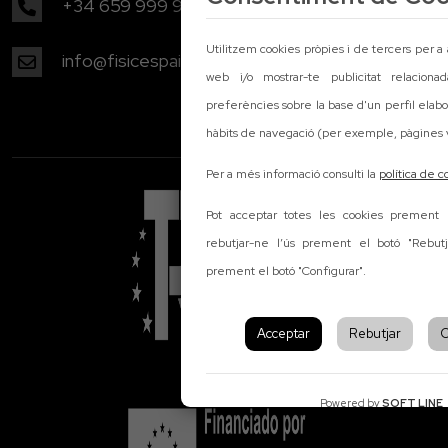
+34 659 999 985
Utilitzem cookies pròpies i de tercers per a an
info@fisicespaidesalut.com
web i/o mostrar-te publicitat relacion
preferències sobre la base d'un perfil elabor
hàbits de navegació (per exemple, pàgines v
Per a més informació consulti la
política de c
Pot acceptar totes les cookies prement e
rebutjar-ne l’ús prement el botó "Rebutja
prement el botó "Configurar".
Acceptar
Rebutjar
C
Powered by
SOFT LINE