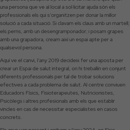
una persona que ve al local a sol·licitar ajuda són els
professionals els qui s’organitzen per donar la millor
solució a cada situació. Si clavam els claus amb un martell;
els perns, amb un desengramponador; i posam grapes
amb una grapadora, cream així un espai apte per a
qualsevol persona.
Aquí ve el canvi, l’any 2019 decideix fer una aposta per
crear un Espai de salut integral, on hi treballin en conjunt
diferents professionals per tal de trobar solucions
efectives a cada problema de salut. Al centre conviuen
Educadors Físics, Fisioterapeutes, Nutricionistes,
Psicòlegs i altres profesionals amb els que establir
vincles en cas de necessitar especialistes en casos
concrets.
Els anys van passant i arribam a l’any 2024, on Físic -