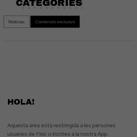
CATEGORIES
Noticias
Contenido exclusivo
HOLA!
ONS
Aquesta àrea està restringida a les persones
usuaries de Físic o incrites a la nostra App.