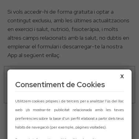
Si vols accedir-hi de forma gratuita i optar a
contingut exclusiu, amb les últimes actualitzacions
en exercici i salut, nutrició, fisioteràpia, i molts
altres camps relacionats amb la salut, no dubtis en
emplenar el formulari i descarregar-te la nostra
App al següent enllaç.
X
"La salut no només està en fer, sinó en
paidesalut.com
Consentiment de Cookies
entendre el què i el per què ho has de fer"
Utilitzem cookies pròpies i de tercers per a analitzar l'ús del lloc
web i/o mostrar-te publicitat relacionada amb les teves
preferències sobre la base d'un perfil elaborat a partir dels teus
hàbits de navegació (per exemple, pàgines visitades).