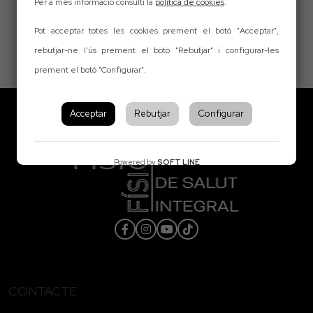
Per a més informació consulti la
política de cookies
.
Pot acceptar totes les cookies prement el botó "Acceptar",
rebutjar-ne l’ús prement el botó "Rebutjar" i configurar-les
prement el botó "Configurar".
Acceptar
Rebutjar
Configurar
Powered by
SOFT LINE
CONTACTE